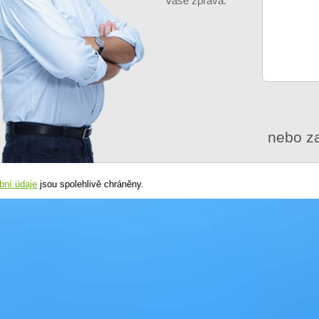
Vaše zpráva:
nebo za
bní údaje
jsou spolehlivě chráněny.