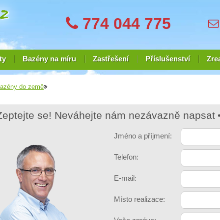
774 044 775
ty
Bazény na míru
Zastřešení
Příslušenství
Zre
azény do země
Zeptejte se! Neváhejte nám nezávazně napsat
Jméno a příjmení:
Telefon:
E-mail:
Místo realizace: