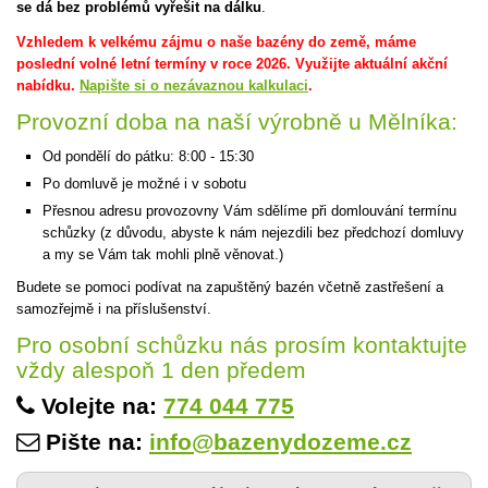
se dá bez problémů vyřešit na dálku
.
Vzhledem k velkému zájmu o naše bazény do země, máme
poslední volné letní termíny v roce 2026. Využijte aktuální akční
nabídku.
Napište si o nezávaznou kalkulaci
.
Provozní doba na naší výrobně u Mělníka:
Od pondělí do pátku: 8:00 - 15:30
Po domluvě je možné i v sobotu
Přesnou adresu provozovny Vám sdělíme při domlouvání termínu
schůzky (z důvodu, abyste k nám nejezdili bez předchozí domluvy
a my se Vám tak mohli plně věnovat.)
Budete se pomoci podívat na zapuštěný bazén včetně zastřešení a
samozřejmě i na příslušenství.
Pro osobní schůzku nás prosím kontaktujte
vždy alespoň 1 den předem
Volejte na:
774 044 775
Pište na:
info@bazenydozeme.cz