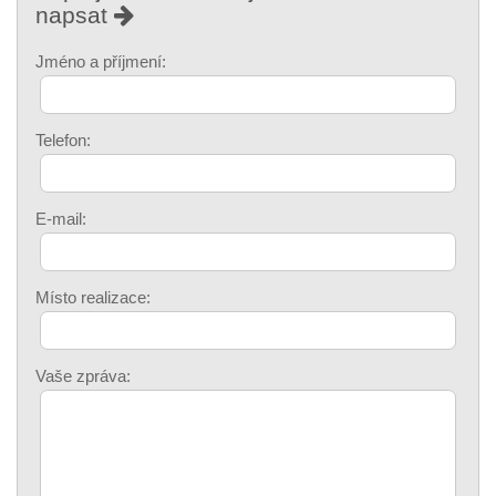
napsat
Jméno a příjmení:
Telefon:
E-mail:
Místo realizace:
Vaše zpráva: