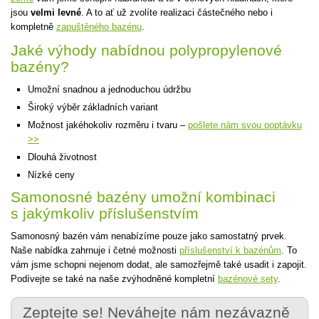
jsou
velmi levné
. A to ať už zvolíte realizaci částečného nebo i
kompletně
zapuštěného bazénu
.
Jaké výhody nabídnou polypropylenové
bazény?
Umožní snadnou a jednoduchou údržbu
Široký výběr základních variant
Možnost jakéhokoliv rozměru i tvaru –
pošlete nám svou poptávku
>>
Dlouhá životnost
Nízké ceny
Samonosné bazény umožní kombinaci
s jakýmkoliv příslušenstvím
Samonosný bazén vám nenabízíme pouze jako samostatný prvek.
Naše nabídka zahrnuje i četné možnosti
příslušenství k bazénům
. To
vám jsme schopni nejenom dodat, ale samozřejmě také usadit i zapojit.
Podívejte se také na naše zvýhodněné kompletní
bazénové sety
.
Zeptejte se! Neváhejte nám nezávazně