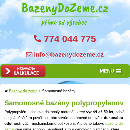
774 044 775
info@bazenydozeme.cz
MENU
Bazény do země
Samonosné bazény
Samonosné bazény polypropylenov
Polypropylén – doslova dokonalý materiál, který
vydrží až 50 let
, odolá
i nejnáročnějším povětrnostním vlivům a zároveň se pyšní
dokonalou
odolností
vůči mechanickému poškození. A přesně takové
bazény do
země
vám jsme schopni nabídnout a to v cenových hladinách, které