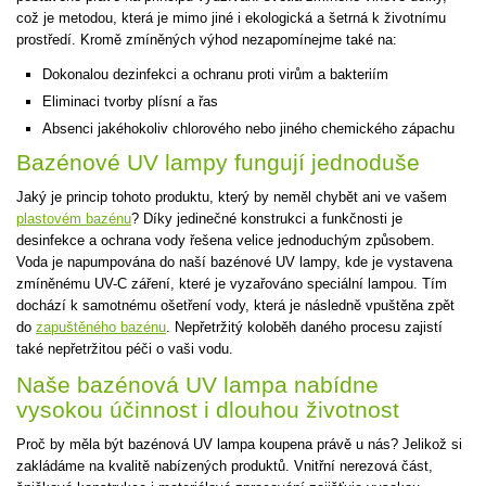
což je metodou, která je mimo jiné i ekologická a šetrná k životnímu
prostředí. Kromě zmíněných výhod nezapomínejme také na:
Dokonalou dezinfekci a ochranu proti virům a bakteriím
Eliminaci tvorby plísní a řas
Absenci jakéhokoliv chlorového nebo jiného chemického zápachu
Bazénové UV lampy fungují jednoduše
Jaký je princip tohoto produktu, který by neměl chybět ani ve vašem
plastovém bazénu
? Díky jedinečné konstrukci a funkčnosti je
desinfekce a ochrana vody řešena velice jednoduchým způsobem.
Voda je napumpována do naší bazénové UV lampy, kde je vystavena
zmíněnému UV-C záření, které je vyzařováno speciální lampou. Tím
dochází k samotnému ošetření vody, která je následně vpuštěna zpět
do
zapuštěného bazénu
. Nepřetržitý koloběh daného procesu zajistí
také nepřetržitou péči o vaši vodu.
Naše bazénová UV lampa nabídne
vysokou účinnost i dlouhou životnost
Proč by měla být bazénová UV lampa koupena právě u nás? Jelikož si
zakládáme na kvalitě nabízených produktů. Vnitřní nerezová část,