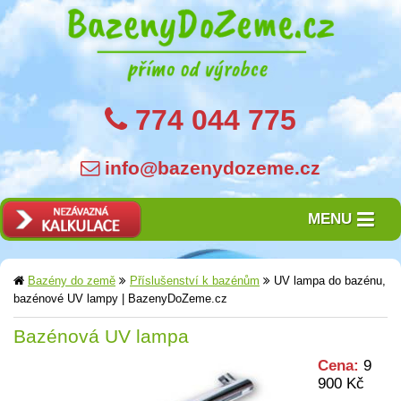
774 044 775
info@bazenydozeme.cz
MENU
Bazény do země
Příslušenství k bazénům
UV lampa do bazénu,
bazénové UV lampy | BazenyDoZeme.cz
Bazénová UV lampa
Cena:
9
900 Kč