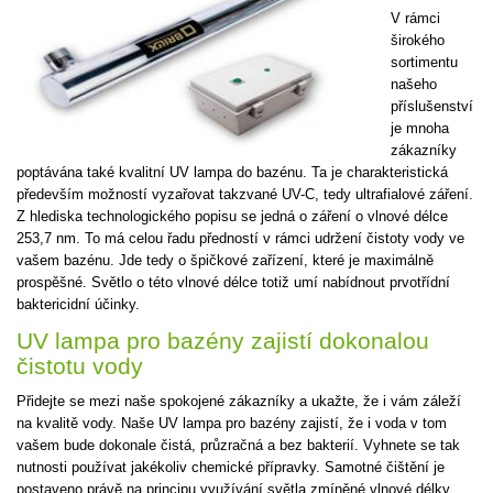
V rámci
širokého
sortimentu
našeho
příslušenství
je mnoha
zákazníky
poptávána také kvalitní UV lampa do bazénu. Ta je charakteristická
především možností vyzařovat takzvané UV-C, tedy ultrafialové záření.
Z hlediska technologického popisu se jedná o záření o vlnové délce
253,7 nm. To má celou řadu předností v rámci udržení čistoty vody ve
vašem bazénu. Jde tedy o špičkové zařízení, které je maximálně
prospěšné. Světlo o této vlnové délce totiž umí nabídnout prvotřídní
baktericidní účinky.
UV lampa pro bazény zajistí dokonalou
čistotu vody
Přidejte se mezi naše spokojené zákazníky a ukažte, že i vám záleží
na kvalitě vody. Naše UV lampa pro bazény zajistí, že i voda v tom
vašem bude dokonale čistá, průzračná a bez bakterií. Vyhnete se tak
nutnosti používat jakékoliv chemické přípravky. Samotné čištění je
postaveno právě na principu využívání světla zmíněné vlnové délky,