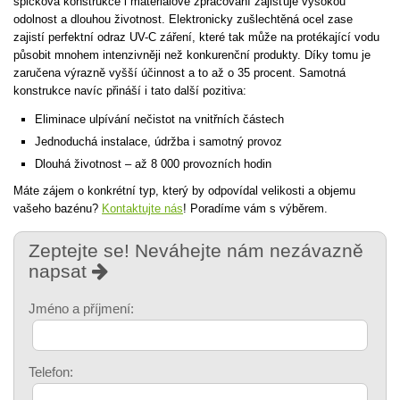
špičková konstrukce i materiálové zpracování zajišťuje vysokou
odolnost a dlouhou životnost. Elektronicky zušlechtěná ocel zase
zajistí perfektní odraz UV-C záření, které tak může na protékající vodu
působit mnohem intenzivněji než konkurenční produkty. Díky tomu je
zaručena výrazně vyšší účinnost a to až o 35 procent. Samotná
konstrukce navíc přináší i tato další pozitiva:
Eliminace ulpívání nečistot na vnitřních částech
Jednoduchá instalace, údržba i samotný provoz
Dlouhá životnost – až 8 000 provozních hodin
Máte zájem o konkrétní typ, který by odpovídal velikosti a objemu
vašeho bazénu?
Kontaktujte nás
! Poradíme vám s výběrem.
Zeptejte se! Neváhejte nám nezávazně
napsat
Jméno a příjmení:
Telefon: