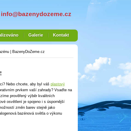
info@bazenydozeme.cz
alizováno
Galerie
Kontakt
bazénu | BazenyDoZeme.cz
č
oci? Nebo chcete, aby byl váš
plastový
ativním prvkem vaší zahrady? Vsaďte na
zíme prověřený výběr kvalitních
é osvětlení je spojeno i s úspornější
možností změn barev stejně jako
halogenová bazénová světla o výkonu