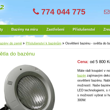
774 044 775
ty
Bazény na míru
Zastřešení
Příslušenství
Zre
azény do země
Příslušenství k bazénům
Osvětlení bazénu - světla do 
ětla do bazénu
Cena:
od 5 800 K
Máte rádi koupání v n
bazén
zajímavým dekor
osvětlení bazénu. Nabí
možností. Naše bazénov
LED technologiemi, s 
s možností vybrat si 
300W.