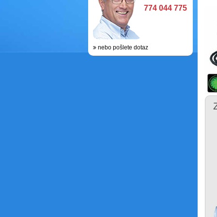
774 044 775
nebo pošlete dotaz