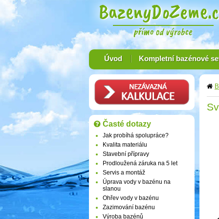
Úvod
Kompletní bazénové se
B
Sv
Časté dotazy
Jak probíhá spolupráce?
Kvalita materiálu
Stavební přípravy
Prodloužená záruka na 5 let
Servis a montáž
Úprava vody v bazénu na
slanou
Ohřev vody v bazénu
Zazimování bazénu
Výroba bazénů